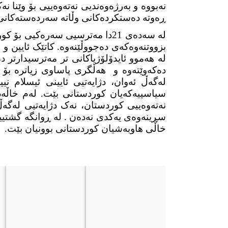
نەبووە و بەرژەوەندیی نەتەوەییی بۆ وێنا ن
ڕەوتە دەستکردەکانی وڵاتە سەردەستەکانی
لە سەدەی 21دا مەترسیی سەرەکیی
بزووتنەوەکەی دەجووڵێنەوە. کاتێک ئایین و
لە هەموو ئایدۆلۆژیاکانی تر مەترسیدارتر د
دەکەوێتەوە و
هەڵگری پاساوی زیاترە بۆ 
لەگەڵ ئەوان، دژایەتیی ئایینی ئیسلام نیی
سیاسییەکەیان کوردستانی بێت. لەم خاڵەدا، 
نەتەوەییی کوردستان، نەک دژایەتیی لەگەڵ
سڕینەوەی یەکدی نەدەن . لە ڕوانگە گشتییەک
خاڵی هاوبەشیان کوردستانی بوونیان بێت.