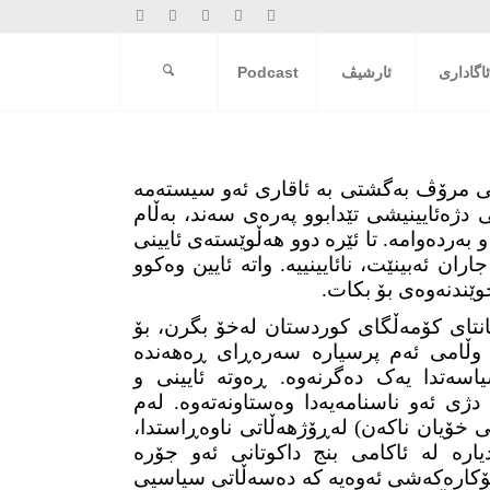
ئاگاداری
ئارشیڤ
Podcast
وتی مرۆڤ بەگشتی بە ئاقاری ئەو سیستەمە
 دژەئایینیشی تێدابوو پەرەی سەند، بەڵام
 بەردەوامە. تا ئێرە دوو هەڵوێستەی ئایینی
 ئەبینێت، نائایینییە. واتە ئایین وەکوو
ێندنەوەی بۆ بکات.
پانتای کۆمەڵگای کوردستان لەخۆ بگرن، بۆ
ن؟ وڵامی ئەم پرسیارە سەرەڕای ڕەهەندە
سیاسەتدا یەک
دەگرنەوە. ڕەوتە ئایینی و
دژی ئەو ناسنامەیەدا وەستاونەتەوە. لەم
ی خۆیان ناکەن) لەڕۆژهەڵاتی ناوەڕاستدا،
یارە لە ئاکامی بنج
داکوتانی ئەو جۆرە
. هۆکارەکەشی ئەوەیە کە دەسەڵاتی سیاسیی