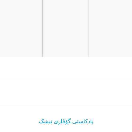
پادکاستی گۆڤاری تیشک