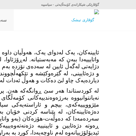
گۆڤارێکی شیکارانەی کۆمەڵایەتی - سیاسییە
سەرە
ئایینەکان، یەک لەدوای یەک، هەوڵیان داو
واتایییەدا ببەن کە مەبەستیانە. لەڕۆژئاو
دژایەتی لەگەڵ ئایین لە سەدەی نۆزدە بەم لا
و دژەئایینی، لە گێرەوکێشە و تێکهەڵچووند
دیاردەیەک چاو لێ دەکات و هەوڵ ئەدات لە
لە کوردستاندا هەر سێ ڕوانگەکە هەن. پرسی
نەیانتوانیووە بەرژەوەندییەکانی کۆمەڵگ
مێژوویییەکەی، بیچم و ئاراستەیەکی سی
دەژەئایینەکان، لە پێناسە کردنی خۆیان ب
سەردەمەدا کە دەوڵەت
-هۆزەکان (بەو واتا
ڕەوتە دژەئایین و ئایینییە دژەنەتەوەییی
ئیدیۆلۆژییانەوە لەم ناوچەیەدا، کورد بە 