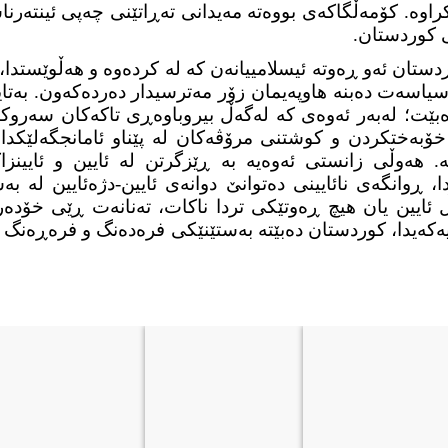
ەکراوە. کۆمەڵگاکەی بووەتە مەیدانی تەڕاتێنی چەپی ئینتەر
 کوردستان.
 بۆ کوردستان ئەو ڕەوتە ئیسلامییانەن کە لە کردەوە و هەڵوێست
 سیاسەت دەبنە هاوپەیمان زۆر مەترسیدار دەردەکەون. بەتای
ەبێت؛ لەبەر ئەوەی کە لەگەڵ بیروباوەڕی تاکەکان سەروکار
خۆبەختکردن و کوشتنی مرۆڤەکان لە پێناو ئامانجگەلێکدا
ە. هەوڵی زانستی ئەوەیە بە ڕێزگرتن لە ئایین و ئایینزا
ڕوانگەی نائایینی دەتوانێ دوانەی ئایین-دژەئایین لە بەس
 ئایین یان هیچ ڕەوتێکی تردا ناکات، تەنانەت ڕێی خۆد
ەیدا، کوردستان دەبێتە بەستێنێکی فرەدەنگ و فرەڕەنگ کە ڕە