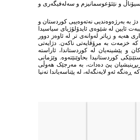
ناسیۆناڵ و نێئۆعوسمانیزم و سەلەفیگەری و
دا، دژ بە بەرژەوەندیی نەتەوەییی کوردستان و
بەت ئایین لە شێوەی ئایدۆلۆژیای سیاسیدا
ی هەیە و زیاتر لەوانەی تر لە ئاوەز دوور
 کە خزمەت بە مرۆڤایەتی ناکەن. دژایەتی
کان و پێشینەیان لە کوردستاندا، ئاراستە
تێنێکی کوردستانیدا بحاوێنێتەوە. وێژمانی
ەربڕینیشیان پێ دەدات، بە مەرجێک هەوڵی
نگە ئەو لایەنگەلە، لە پێناسەیاندا تەنیا