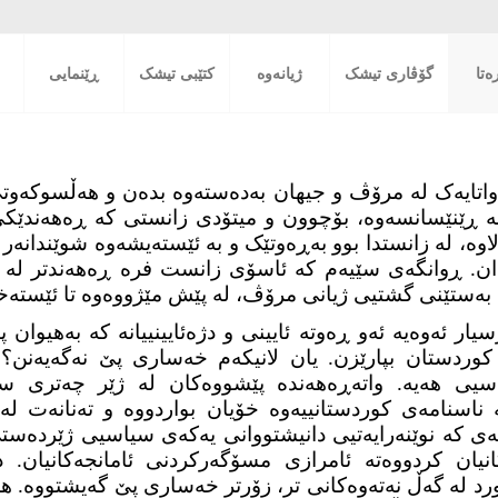
تا
گۆڤاری تیشک
ژیانەوە
کتێبی تیشک
ڕێنمایی
ە واتایەک لە مرۆڤ و جیهان بەدەستەوە بدەن و هەڵسوکە
ا، لە ڕێنێسانسەوە، بۆچوون و میتۆدی زانستی کە ڕەهەندێکی
وە، لە زانستدا بوو بەڕەوتێک و بە ئێستەیشەوە شوێندانەر و
ان. ڕوانگەی سێیەم کە ئاسۆی زانست فرە ڕەهەندتر لە جاران
 بەستێنی گشتیی ژیانی مرۆڤ، لە پێش مێژووەوە تا ئێستەخو
ار ئەوەیە ئەو ڕەوتە ئایینی و دژەئایینییانە کە بەهیوان 
ای کوردستان بپارێزن. یان لانیکەم خەساری پێ نەگەیەن
اسیی هەیە. واتەڕەهەندە پێشووەکان لە ژێر چەتری 
ە ناسنامەی کوردستانییەوە خۆیان بواردووە و تەنانەت لە 
یەی کە نوێنەرایەتیی دانیشتووانی یەکەی سیاسیی ژێردەست
ەکانیان کردووەتە ئامرازی مسۆگەرکردنی ئامانجەکانیان. د
بەراورد لە گەڵ نەتەوەکانی تر، زۆرتر خەساری پێ گەیشتووە