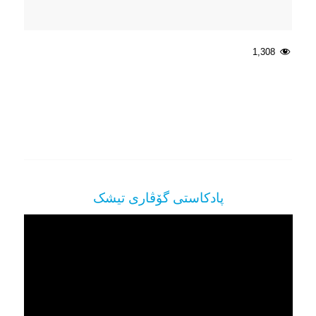
1,308
پادکاستی گۆڤاری تیشک