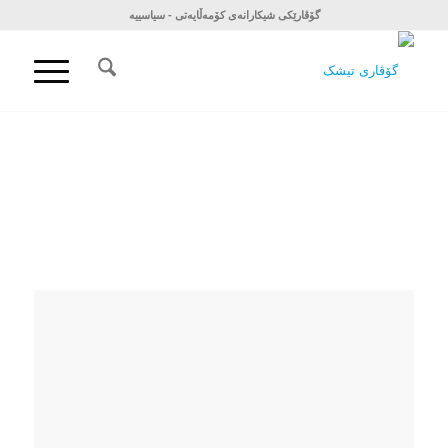
گۆڤارێکی شیکارانەی کۆمەڵایەتی - سیاسییە